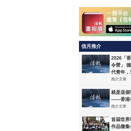
信月推介
2026
令營」 
代青年，
推介文章
就是這個
——香港
推介文章
首屆世界
作品徵集