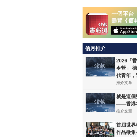
信月推介
2026
令營」 
代青年，
推介文章
就是這個
——香港
推介文章
首屆世界
作品徵集