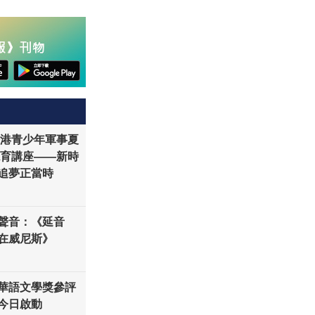
「香港青少年軍事夏
德育講座——新時
追夢正當時
聲音：《延音
在威尼斯》
華語文學獎參評
今日啟動